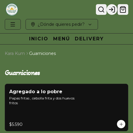
Login
¿Dónde quieres pedir?
INICIO
MENÚ
DELIVERY
Kara Kum
Guarniciones
Guarniciones
Agregado a lo pobre
Papas fritas , cebolla frita y dos huevos 
fritos
$5.590