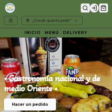
Login
¿Dónde quieres pedir?
INICIO
MENÚ
DELIVERY
•
Gastronomía
nacional
y
de
medio
Oriente
•
Hacer un pedido