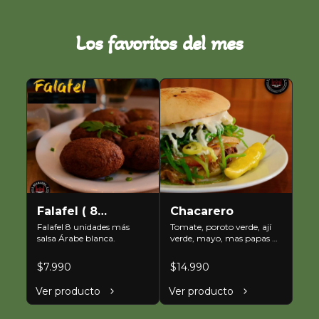
Los favoritos del mes
Falafel ( 8
Chacarero
unidades )
Falafel 8 unidades más 
Tomate, poroto verde, ají 
salsa Árabe blanca.
verde, mayo, mas papas 
fritas.
$7.990
$14.990
Ver producto
Ver producto