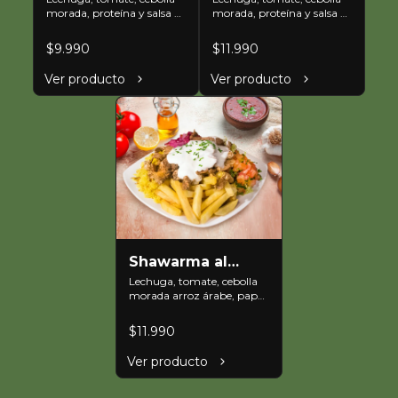
pita mas papas
mas papas fritas
morada, proteína y salsa 
morada, proteína y salsa 
fritas
Árabe blanca.
Árabe blanca.
$9.990
$11.990
Ver producto
Ver producto
Shawarma al
plato
Lechuga, tomate, cebolla 
morada arroz árabe, papas 
fritas, proteína y salsa 
Árabe blanca.
$11.990
Ver producto