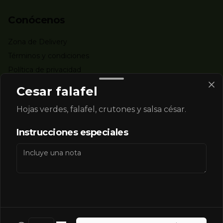
Conócenos
Zona de Delivery
Términos y condiciones
Política de privacidad
Cesar falafel
Redes sociales
Hojas verdes, falafel, crutones y salsa césar.
Instagram
Instrucciones especiales
Mi cuenta
Pedir
Iniciar sesión
Powered by