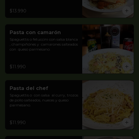
$13.990
Pasta con camarón
Spaguettis o fetuccini con salsa blanca 
, champiñónes y  camarones salteados 
con  queso parmesano.
$11.990
Pasta del chef
Spaguettis o  con salsa  al curry, trozos 
de pollo salteados, nueces y queso 
parmesano.
$11.990