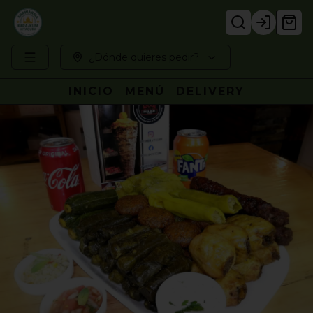
Login
¿Dónde quieres pedir?
INICIO
MENÚ
DELIVERY