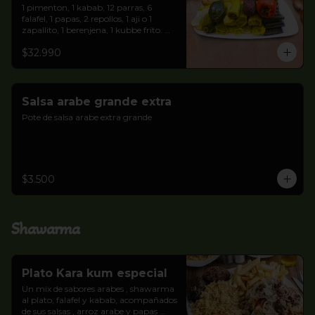
1 pimenton, 1 kabab, 12 parras, 6 
falafel, 1 papas, 2 repollos, 1 aji o 1 
zapallito, 1 berenjena, 1 kubbe frito. 
Pan pitas y salsa Árabe blanca.
$32.990
Salsa arabe grande extra
Pote de salsa arabe extra grande
$3.500
Shawarma
Plato Kara kum especial
Un mix de sabores arabes , shawarma 
al plato, falafel y kabab, acompañados 
de sus salsas , arroz arabe y papas 