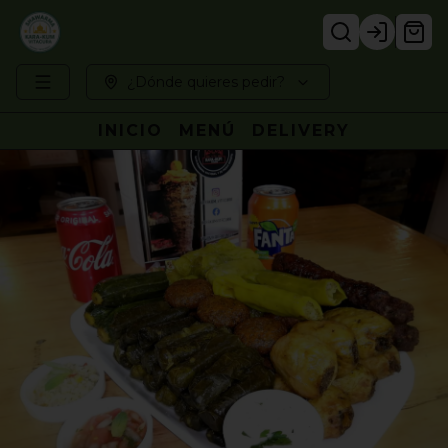
Login
¿Dónde quieres pedir?
INICIO
MENÚ
DELIVERY