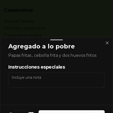
Conócenos
Zona de Delivery
Términos y condiciones
Política de privacidad
Agregado a lo pobre
Redes sociales
Papas fritas , cebolla frita y dos huevos fritos
Instagram
Instrucciones especiales
Mi cuenta
Pedir
Iniciar sesión
Powered by