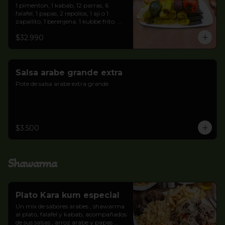
1 pimenton, 1 kabab, 12 parras, 6 
falafel, 1 papas, 2 repollos, 1 aji o 1 
zapallito, 1 berenjena, 1 kubbe frito. 
Pan pitas y salsa Árabe blanca.
$32.990
Salsa arabe grande extra
Pote de salsa arabe extra grande
$3.500
Shawarma
Plato Kara kum especial
Un mix de sabores arabes , shawarma 
al plato, falafel y kabab, acompañados 
de sus salsas , arroz arabe y papas 