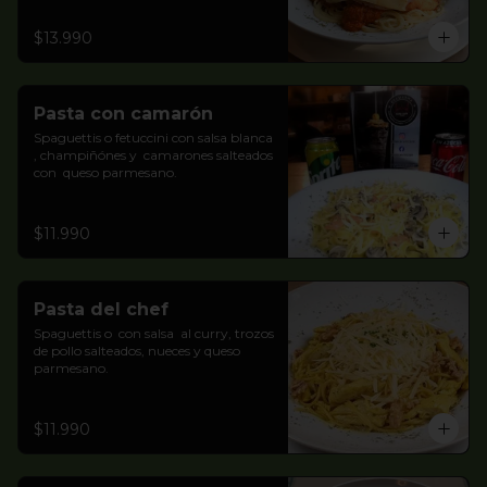
$13.990
Pasta con camarón
Spaguettis o fetuccini con salsa blanca 
, champiñónes y  camarones salteados 
con  queso parmesano.
$11.990
Pasta del chef
Spaguettis o  con salsa  al curry, trozos 
de pollo salteados, nueces y queso 
parmesano.
$11.990